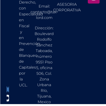
Derecho,
ASESORIA
Email:
con
CORPORATIVA
contacto@tax-
Especialidad
lord.com
en
Fiscal
Dirección:
y
Boulevard
en
Rodolfo
Prevención
Sánchez
de
Taboada,
Blanqueo
número
de
9551 Piso
Capitales
5, oficina
por
506, Col.
la
Zona
Urbana
UCL.
Río,
Tijuana,
Mexico