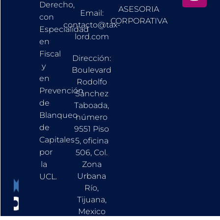
Derecho,
ASESORIA
Email:
con
CORPORATIVA
contacto@tax-
Especialidad
lord.com
en
Fiscal
Dirección:
y
Boulevard
en
Rodolfo
Prevención
Sánchez
de
Taboada,
Blanqueo
número
de
9551 Piso
Capitales
5, oficina
por
506, Col.
la
Zona
Urbana
UCL.
Río,
Tijuana,
Mexico