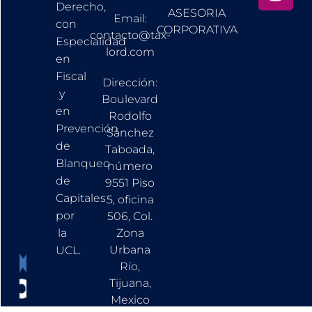
Derecho,
ASESORIA
Email:
con
CORPORATIVA
contacto@tax-
Especialidad
lord.com
en
Fiscal
Dirección:
y
Boulevard
en
Rodolfo
Prevención
Sánchez
de
Taboada,
Blanqueo
número
de
9551 Piso
Capitales
5, oficina
por
506, Col.
la
Zona
Urbana
UCL.
Río,
Tijuana,
Mexico