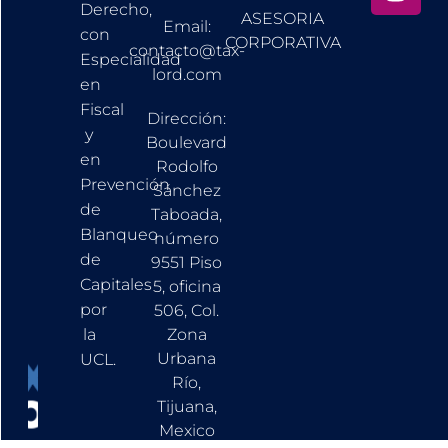
Derecho,
ASESORIA
Email:
con
CORPORATIVA
contacto@tax-
Especialidad
lord.com
en
Fiscal
Dirección:
y
Boulevard
en
Rodolfo
Prevención
Sánchez
de
Taboada,
Blanqueo
número
de
9551 Piso
Capitales
5, oficina
por
506, Col.
la
Zona
Urbana
UCL.
Río,
Tijuana,
Mexico