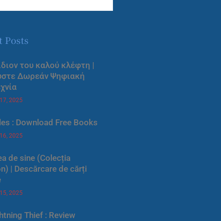
t Posts
ίδιον του καλού κλέφτη |
ύστε Δωρεάν Ψηφιακή
χνία
 17, 2025
les : Download Free Books
 16, 2025
a de sine (Colecția
) | Descărcare de cărți
e
 15, 2025
htning Thief : Review