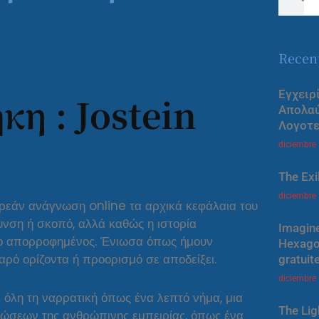
Recen
Εγχειρ
κη : Jostein
Απολα
Λογοτε
diciembre
The Exi
diciembre
ρεάν ανάγνωση online τα αρχικά κεφάλαια του
υνση ή σκοπό, αλλά καθώς η ιστορία
Imagine
πιο απορροφημένος. Ένιωσα όπως ήμουν
Hexagon
αρό ορίζοντα ή προορισμό σε αποδείξει.
gratuit
diciembre
 όλη τη ναρρατική όπως ένα λεπτό νήμα, μια
The Lig
ώσεων της ανθρώπινης εμπειρίας, όπως ένα