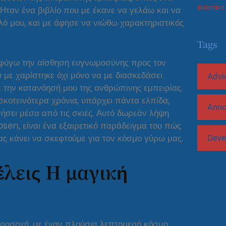
 Ήταν ένα βιβλίο που με έκανε να γελάω και να
diciembre
λό μου, και με άφησε να νιώθω χαρακτηριστικός
Tags
οφύγω την αίσθηση ευγνωμοσύνης προς τον
υ με χαρίστηκε όχι μόνο να με διασκεδάσει
Advi
ε την κατανόησή μου της ανθρώπινης εμπειρίας.
 σκοτεινότερα χρόνια, υπάρχει πάντα ελπίδα,
Ann
ήσει μέσα από τις σκιές. Αυτό δωρεάν λήψη
bsen, είναι ένα εξαιρετικό παράδειγμα του πώς
μας κάνει να σκεφτούμε για τον κόσμο γύρω μας.
Deve
λεις Η μαγική
προσοχή, με έναν πλούσια λεπτομερή κόσμο