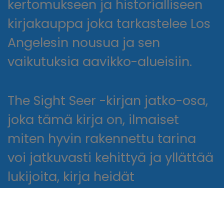
kertomukseen ja historialliseen
kirjakauppa joka tarkastelee Los
Angelesin nousua ja sen
vaikutuksia aavikko-alueisiin.
The Sight Seer -kirjan jatko-osa,
joka tämä kirja on, ilmaiset
miten hyvin rakennettu tarina
voi jatkuvasti kehittyä ja yllättää
lukijoita, kirja heidät
kiinnostuneina ja hinta