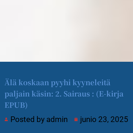
Älä koskaan pyyhi kyyneleitä
paljain käsin: 2. Sairaus : (E-kirja
EPUB)
Posted by
admin
junio 23, 2025