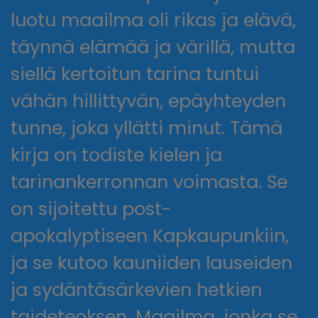
luotu maailma oli rikas ja elävä,
täynnä elämää ja värillä, mutta
siellä kertoitun tarina tuntui
vähän hillittyvän, epäyhteyden
tunne, joka yllätti minut. Tämä
kirja on todiste kielen ja
tarinankerronnan voimasta. Se
on sijoitettu post-
apokalyptiseen Kapkaupunkiin,
ja se kutoo kauniiden lauseiden
ja sydäntäsärkevien hetkien
taideteoksen. Maailma, jonka se