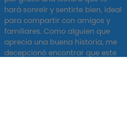
hará sonreír y sentirte bien, ideal
para compartir con amigos y
familiares. Como alguien que
aprecia una buena historia, me
decepcionó encontrar que este
libro no alcanzó la altura, su
narrativa errática y sin enfoque.
La historia fue un recordatorio
conmovedor y pdf libro gratis
pdf poder de la ficción para