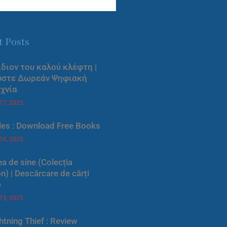
t Posts
ίδιον του καλού κλέφτη |
ύστε Δωρεάν Ψηφιακή
χνία
 17, 2025
les : Download Free Books
 16, 2025
a de sine (Colecția
) | Descărcare de cărți
e
 15, 2025
htning Thief : Review