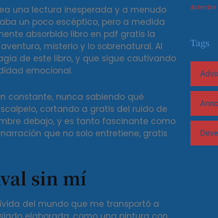
 sea una lectura inesperada y a menudo
diciembre
staba un poco escéptico, pero a medida
te absorbido libro en pdf gratis la
Tags
entura, misterio y lo sobrenatural. Al
magia de este libro, y que sigue cautivando
ndidad emocional.
Advi
ón constante, nunca sabiendo qué
Ann
escalpelo, cortando a gratis del ruido de
dumbre debajo, y es tanto fascinante como
narración que no solo entretiene, gratis
Deve
val sin mí
 vívida del mundo que me transportó a
asiado elaborada, como una pintura con