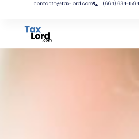
contacto@tax-lord.com
(664) 634-159