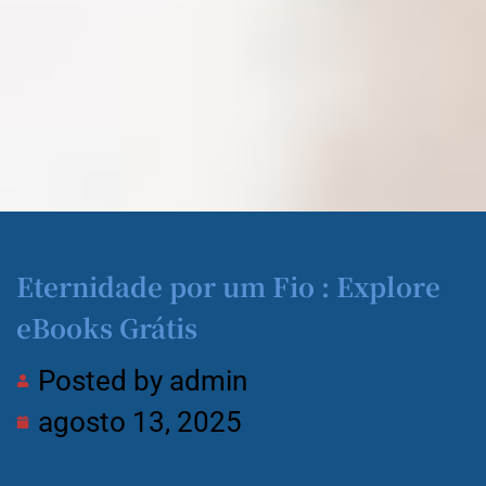
Eternidade por um Fio : Explore
eBooks Grátis
Posted by
admin
agosto 13, 2025