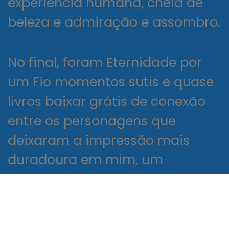
experiência humana, cheia de
beleza e admiração e assombro.
No final, foram Eternidade por
um Fio momentos sutis e quase
livros baixar grátis de conexão
entre os personagens que
deixaram a impressão mais
duradoura em mim, um
lembrete pungente do poder
das relações humanas. Mas, ao
fechar o livro, não pude deixar