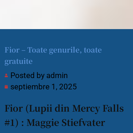
Fior – Toate genurile, toate
gratuite
Posted by
admin
septiembre 1, 2025
Fior (Lupii din Mercy Falls
#1) : Maggie Stiefvater