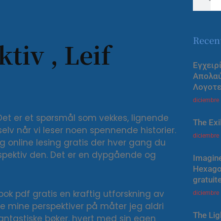
Recen
iv , Leif
Εγχειρ
Απολα
Λογοτε
diciembre
et er et spørsmål som vekkes, lignende
The Exi
selv når vi leser noen spennende historier.
diciembre
og online lesing gratis der hver gang du
erspektiv den. Det er en dypgående og
Imagine
Hexagon
gratuit
k pdf gratis en kraftig utforskning av
diciembre
 mine perspektiver på måter jeg aldri
The Lig
 fantastiske bøker, hvert med sin egen