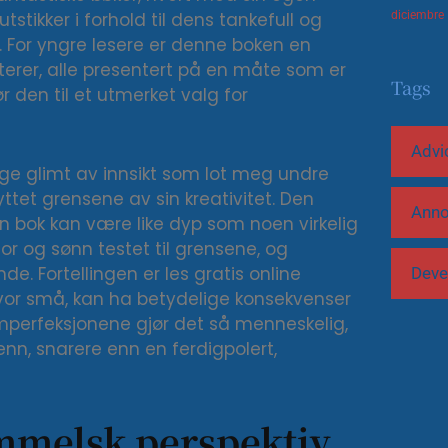
tstikker i forhold til dens tankefull og
diciembre
. For yngre lesere er denne boken en
kterer, alle presentert på en måte som er
Tags
 den til et utmerket valg for
Advi
yktige glimt av innsikt som lot meg undre
tet grensene av sin kreativitet. Den
Ann
n bok kan være like dyp som noen virkelig
or og sønn testet til grensene, og
. Fortellingen er les gratis online
Deve
vor små, kan ha betydelige konsekvenser
 imperfeksjonene gjør det så menneskelig,
n, snarere enn en ferdigpolert,
mmelsk perspektiv