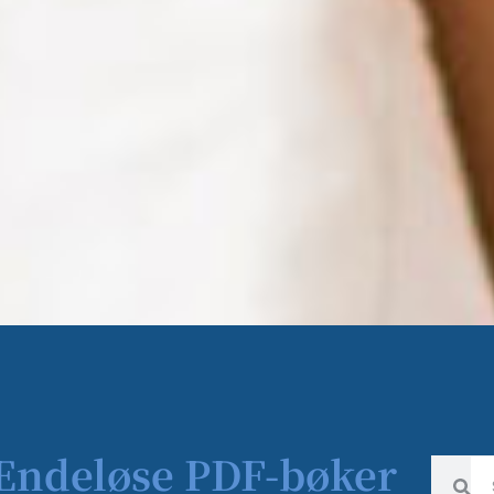
 Endeløse PDF-bøker