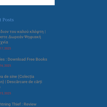
t Posts
ίδιον του καλού κλέφτη |
ύστε Δωρεάν Ψηφιακή
χνία
 17, 2025
les : Download Free Books
 16, 2025
a de sine (Colecția
) | Descărcare de cărți
e
 15, 2025
htning Thief : Review