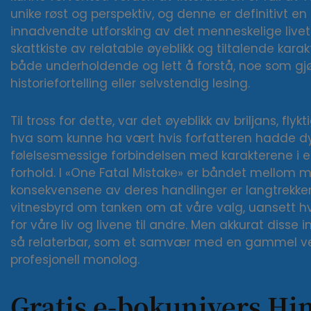
unike røst og perspektiv, og denne er definitivt en u
innadvendte utforsking av det menneskelige livet
skattkiste av relatable øyeblikk og tiltalende kara
både underholdende og lett å forstå, noe som gjør
historiefortelling eller selvstendig lesing.
Til tross for dette, var det øyeblikk av briljans, fl
hva som kunne ha vært hvis forfatteren hadde dyt
følelsesmessige forbindelsen med karakterene i e
forhold. I «One Fatal Mistake» er båndet mellom m
konsekvensene av deres handlinger er langtrekkende
vitnesbyrd om tanken om at våre valg, uansett h
for våre liv og livene til andre. Men akkurat disse
så relaterbar, som et samvær med en gammel ven
profesjonell monolog.
Gratis e-bokunivers Hi