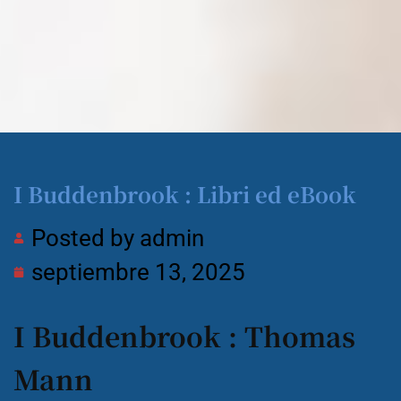
I Buddenbrook : Libri ed eBook
Posted by
admin
septiembre 13, 2025
I Buddenbrook : Thomas
Mann