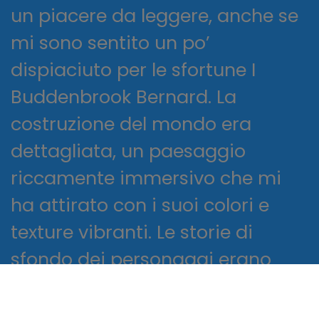
un piacere da leggere, anche se
mi sono sentito un po’
dispiaciuto per le sfortune I
Buddenbrook Bernard. La
costruzione del mondo era
dettagliata, un paesaggio
riccamente immersivo che mi
ha attirato con i suoi colori e
texture vibranti. Le storie di
sfondo dei personaggi erano
altrettanto ricche e stratificate
come un romanzo a sé leggere