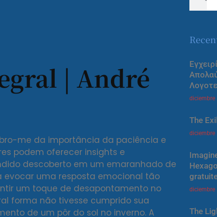
Recen
Εγχειρ
egral | André
Απολα
Λογοτε
diciembre
The Exi
diciembre
lembro-me da importância da paciência e
ores podem oferecer insights e
Imagine
ondido descoberto em um emaranhado de
Hexagon
sa evocar uma resposta emocional tão
gratuit
r sentir um toque de desapontamento no
diciembre
gral forma não tivesse cumprido sua
The Lig
nto de um pôr do sol no inverno. A