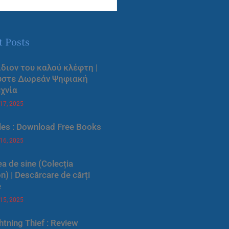
t Posts
ίδιον του καλού κλέφτη |
ύστε Δωρεάν Ψηφιακή
χνία
 17, 2025
les : Download Free Books
 16, 2025
a de sine (Colecția
) | Descărcare de cărți
e
 15, 2025
htning Thief : Review