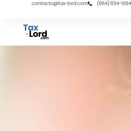
contacto@tax-lord.com
(664) 634-159