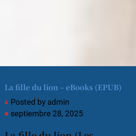
La fille du lion – eBooks (EPUB)
Posted by
admin
septiembre 28, 2025
La fille du lion (Les