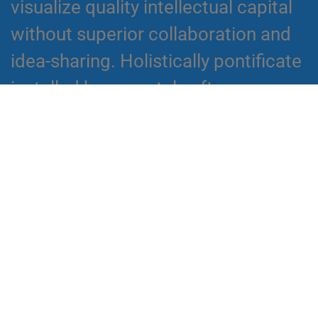
visualize quality intellectual capital
without superior collaboration and
idea-sharing. Holistically pontificate
installed base portals after
maintainable products.
Excellence in accounting
Globally incubate standards
compliant channels before scalable
benefits. Quickly disseminate
superior deliverables whereas web-
enabled applications. Quickly drive
clicks-and-mortar catalysts for