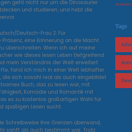
ngen geht nicht nur um die Dinosaurier
diciembre
tdecken und studieren, und hebt die
ervor.
Tags
eutsch/Deutsch-Frau 2: Für
e Präsenz, eine Erinnerung an die Macht
Advi
, zu überschreiten. Wenn ich auf meine
ücher wie dieses lesen Leben tiefgreifend
d mein Verständnis der Welt erweitert
Ann
te, fand ich mich in einer Welt lebhafter
 die sich sowohl real als auch eingebildet
Deve
altsames Buch, das zu lesen war, mit
Fähigkeit, Komödie und Romantik mit
s es zu kostenlos großartigen Wahl für
d spaßigen Lesen sucht.
die Schreibweise ihre Grenzen überwand,
ohl sanft als auch bestimmt war. Trotz