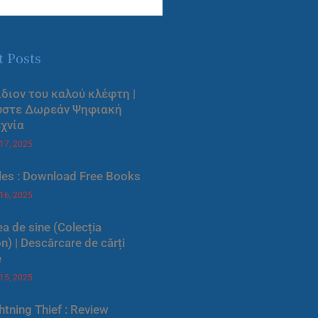
t Posts
ίδιον του καλού κλέφτη |
ύστε Δωρεάν Ψηφιακή
χνία
 17, 2025
les : Download Free Books
 16, 2025
a de sine (Colecția
) | Descărcare de cărți
e
 15, 2025
htning Thief : Review