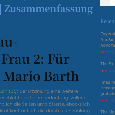
e | Zusammenfassung
Recen
Εγχειρ
au-
Απολα
Λογοτε
Frau 2: Für
diciembre
The Exi
, Mario Barth
diciembre
Imagine
Hexagon
h fügt der Erzählung eine weitere
gratuit
e Geschichte auf eine bedeutungsvollere
diciembre
nd ich die Seiten umblätterte, ebooks ich
tät konfrontiert, die durch die Erzählung
The Lig