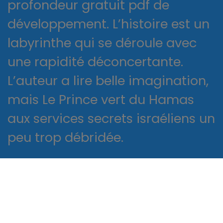
profondeur gratuit pdf de
développement. L’histoire est un
labyrinthe qui se déroule avec
une rapidité déconcertante.
L’auteur a lire belle imagination,
mais Le Prince vert du Hamas
aux services secrets israéliens un
peu trop débridée.
It’s a number game
Proactively envisioned multimedia
based expertise and cross-media