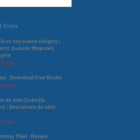
t Posts
ίδιον του καλού κλέφτη |
ύστε Δωρεάν Ψηφιακή
χνία
 17, 2025
les : Download Free Books
 16, 2025
a de sine (Colecția
) | Descărcare de cărți
e
 15, 2025
htning Thief : Review