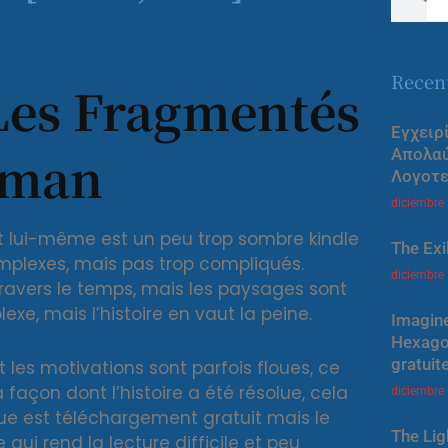
Recen
Les Fragmentés
Εγχειρ
erman
Απολα
Λογοτε
diciembre
jet lui-même est un peu trop sombre kindle
The Exi
mplexes, mais pas trop compliqués.
diciembre
avers le temps, mais les paysages sont
lexe, mais l’histoire en vaut la peine.
Imagine
Hexagon
gratuit
es motivations sont parfois floues, ce
a façon dont l’histoire a été résolue, cela
diciembre
igue est téléchargement gratuit mais le
The Lig
 qui rend la lecture difficile et peu