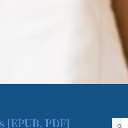
s [EPUB, PDF]