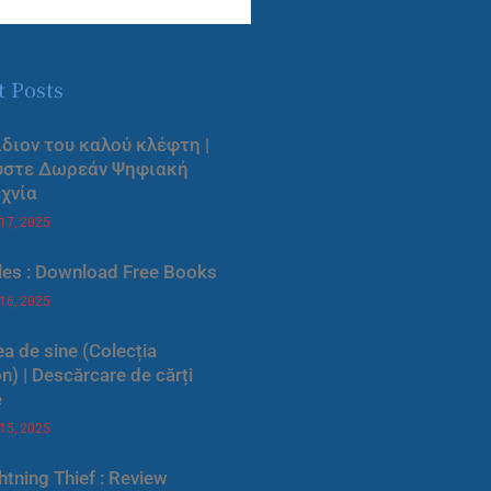
t Posts
ίδιον του καλού κλέφτη |
ύστε Δωρεάν Ψηφιακή
χνία
 17, 2025
les : Download Free Books
 16, 2025
a de sine (Colecția
) | Descărcare de cărți
e
 15, 2025
htning Thief : Review