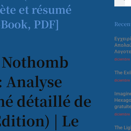
lète et résumé
E-Book, PDF]
Recen
Εγχειρ
Απολα
Λογοτε
e Nothomb
diciembre
The Exi
: Analyse
diciembre
é détaillé de
Imagine
Hexagon
gratuit
dition) | Le
diciembre
The Lig