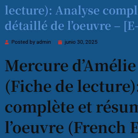
lecture): Analyse comp
détaillé de l’oeuvre – [
Posted by
admin
junio 30, 2025
Mercure d’Améli
(Fiche de lecture)
complète et résum
l’oeuvre (French E