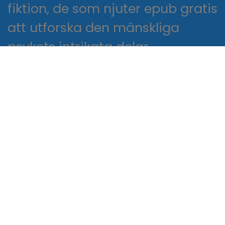
fiktion, de som njuter epub gratis
att utforska den mänskliga
psykets intrikata delar.
Berättelsen i den här boken är
engagerande, kvick och full av
oväntade vändningar, vilket gör
den till en rolig och
underhållande läsning.
Boken är full av bok att läsa
information, men skulle kunna
läsning Möss och människor av