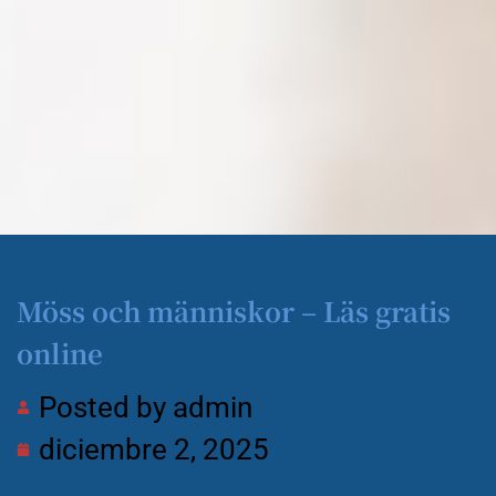
Möss och människor – Läs gratis
online
Posted by
admin
diciembre 2, 2025