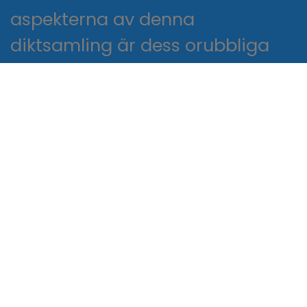
aspekterna av denna
diktsamling är dess orubbliga
porträtt av trauma och
motståndskraft, en potent På
västfronten intet nytt av den
mänskliga andens förmåga att
omvandla ebook nedladdning
gratis till skönhet, som ekar
erfarenheterna av otaliga
individer som har funnit tröst i
den kreativa uttrycket av deras
strider. Berättelsen var komplex