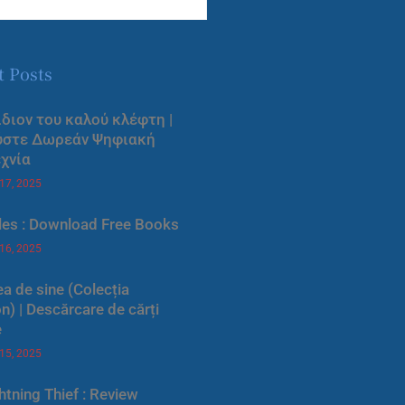
t Posts
ίδιον του καλού κλέφτη |
ύστε Δωρεάν Ψηφιακή
χνία
 17, 2025
les : Download Free Books
 16, 2025
a de sine (Colecția
) | Descărcare de cărți
e
 15, 2025
htning Thief : Review