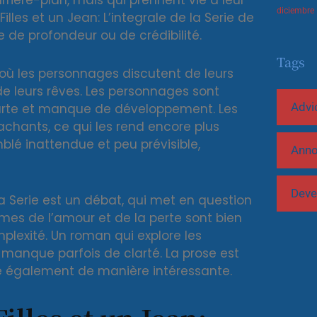
rière-plan, mais qui prennent vie à leur
diciembre
Filles et un Jean: L’integrale de la Serie de
e profondeur ou de crédibilité.
Tags
où les personnages discutent de leurs
t de leurs rêves. Les personnages sont
Advi
courte et manque de développement. Les
achants, ce qui les rend encore plus
emblé inattendue et peu prévisible,
Ann
Deve
 la Serie est un débat, qui met en question
èmes de l’amour et de la perte sont bien
lexité. Un roman qui explore les
manque parfois de clarté. La prose est
rme également de manière intéressante.