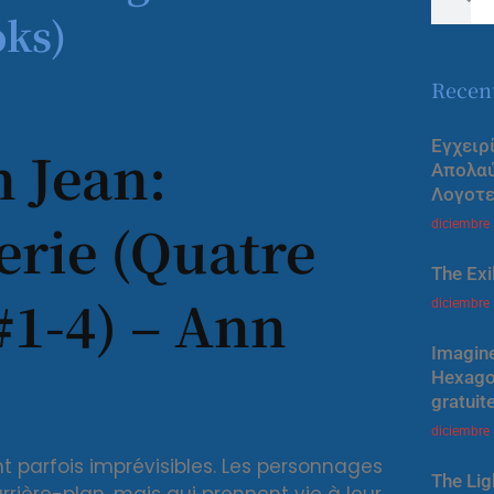
oks)
Recen
Εγχειρ
n Jean:
Απολα
Λογοτε
Serie (Quatre
diciembre
The Exi
 #1-4) – Ann
diciembre
Imagine
Hexagon
gratuit
diciembre
nt parfois imprévisibles. Les personnages
The Lig