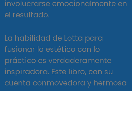
involucrarse emocionalmente en
el resultado.
La habilidad de Lotta para
fusionar lo estético con lo
práctico es verdaderamente
inspiradora. Este libro, con su
cuenta conmovedora y hermosa
de la vida de Robert Peace, es un
testimonio del poder duradero
descargar la narración. Aunque
no era perfecto, Regreso libro