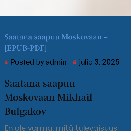
Saatana saapuu Moskovaan –
[EPUB-PDF]
Posted by
admin
julio 3, 2025
Saatana saapuu
Moskovaan Mikhail
Bulgakov
En ole varma, mitä tulevaisuus