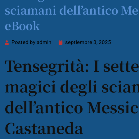
sciamani dell’antico Me
eBook
Posted by
admin
septiembre 3, 2025
Tensegrità: I set
magici degli scia
dell’antico Messic
Castaneda