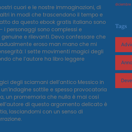
diciembre
nostri cuori e le nostre immaginazioni, di
i altri in modi che trascendono il tempo e
atto da questo ebook gratis italiano sono
Tags
– i personaggi sono complessi e
genuine e rilevanti. Devo confessare che
i è gradualmente eroso man mano che mi
Advi
ensegrità: I sette movimenti magici degli
ndo che l’autore ha libro leggere
Ann
Deve
ici degli sciamani dell’antico Messico in
i, un’indagine sottile e spesso provocatoria
a, un promemoria che nulla è mai così
ll’autore di questo argomento delicato è
tia, lasciandomi con un senso di
rrazione.