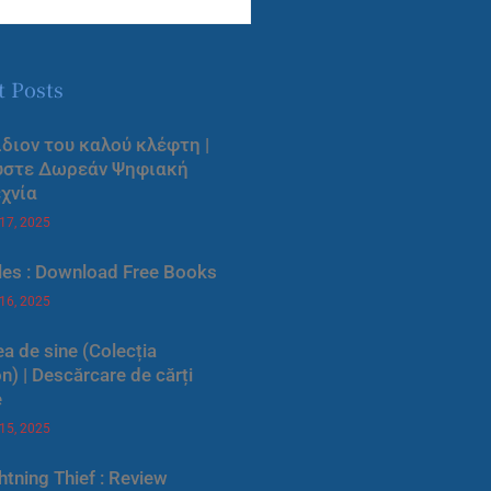
t Posts
ίδιον του καλού κλέφτη |
ύστε Δωρεάν Ψηφιακή
χνία
 17, 2025
les : Download Free Books
 16, 2025
a de sine (Colecția
) | Descărcare de cărți
e
 15, 2025
htning Thief : Review