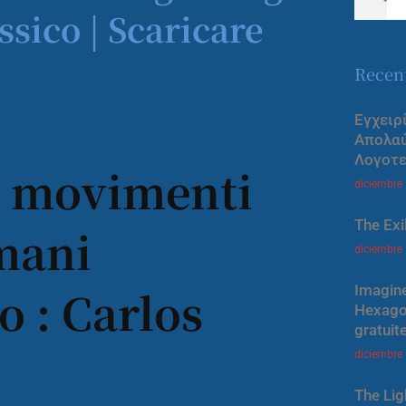
ssico | Scaricare
Recen
Εγχειρ
Απολα
Λογοτε
te movimenti
diciembre
The Exi
mani
diciembre
o : Carlos
Imagine
Hexagon
gratuit
diciembre
The Lig