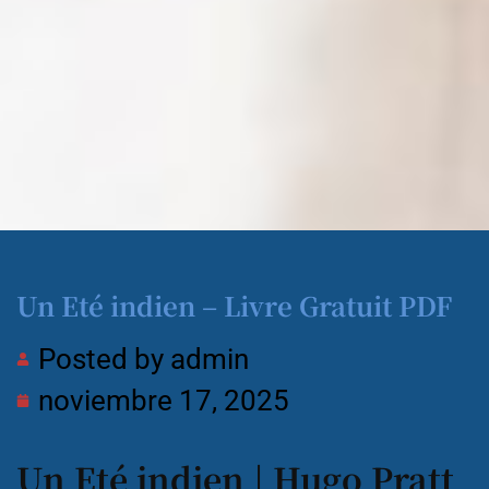
Un Eté indien – Livre Gratuit PDF
Posted by
admin
noviembre 17, 2025
Un Eté indien | Hugo Pratt