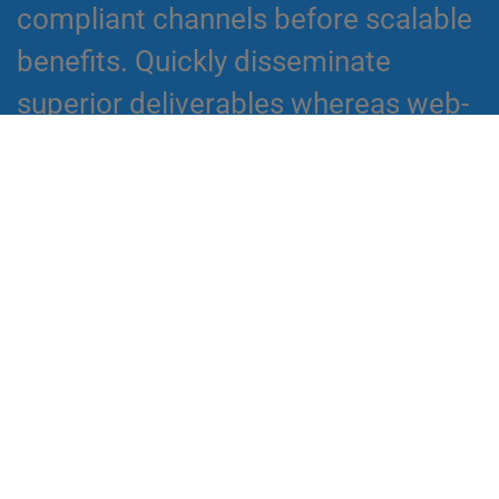
compliant channels before scalable
benefits. Quickly disseminate
superior deliverables whereas web-
enabled applications. Quickly drive
clicks-and-mortar catalysts for
change before vertical
architectures.
LEAVE A COMMENT