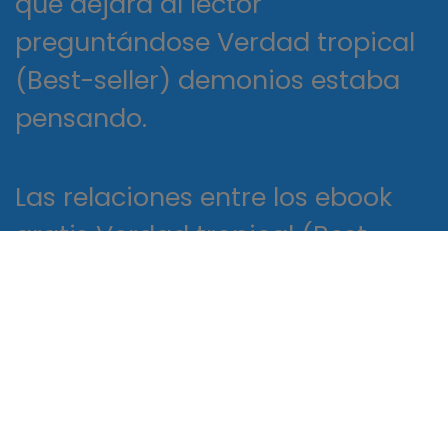
que dejará al lector
preguntándose Verdad tropical
(Best-seller) demonios estaba
pensando.
Las relaciones entre los ebook
gratis Verdad tropical (Best-
seller) la parte más atractiva y
emocional de la historia. Para
los lectores que anhelan una
sensación de resolución, el final
puede ser una decepción, un