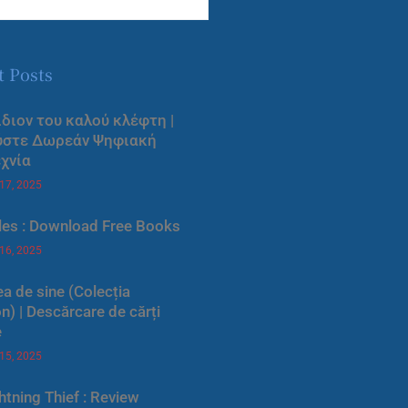
t Posts
ίδιον του καλού κλέφτη |
ύστε Δωρεάν Ψηφιακή
χνία
 17, 2025
les : Download Free Books
 16, 2025
a de sine (Colecția
) | Descărcare de cărți
e
 15, 2025
htning Thief : Review