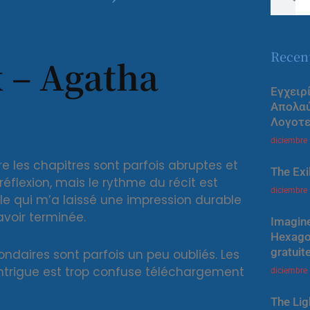
Recen
ux – Agatha
Εγχειρ
Απολα
Λογοτε
diciembre
tre les chapitres sont parfois abruptes et
The Exi
 réflexion, mais le rythme du récit est
diciembre
able qui m’a laissé une impression durable
’avoir terminée.
Imagine
Hexagon
gratuit
ndaires sont parfois un peu oubliés. Les
ntrigue est trop confuse téléchargement
diciembre
The Lig